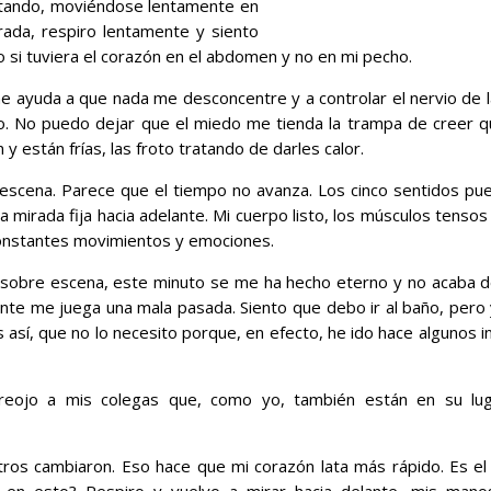
lotando, moviéndose lentamente en
irada, respiro lentamente y siento
si tuviera el corazón en el abdomen y no en mi pecho.
me ayuda a que nada me desconcentre y a controlar el nervio de
to. No puedo dejar que el miedo me tienda la trampa de creer 
y están frías, las froto tratando de darles calor.
 escena. Parece que el tiempo no avanza. Los cinco sentidos pu
mirada fija hacia adelante. Mi cuerpo listo, los músculos tensos y 
constantes movimientos y emociones.
 sobre escena, este minuto se me ha hecho eterno y no acaba de 
ente me juega una mala pasada. Siento que debo ir al baño, per
 así, que no lo necesito porque, en efecto, he ido hace algunos 
reojo a mis colegas que, como yo, también están en su luga
tros cambiaron. Eso hace que mi corazón lata más rápido. Es
en esto? Respiro y vuelvo a mirar hacia delante, mis man