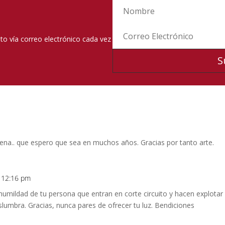
nto vía correo electrónico cada vez
S
ena.. que espero que sea en muchos años. Gracias por tanto arte.
t 12:16 pm
a humildad de tu persona que entran en corte circuito y hacen explota
slumbra. Gracias, nunca pares de ofrecer tu luz. Bendiciones