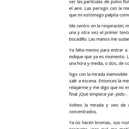
ver las partículas de polvo f
el aire. Las persigo con la m
que mi estómago palpita como 
Me centro en la respiración; 
una y otra vez el primer tex
bocadillo. Las manos me sudan 
Ya falta menos para entrar a
indique que ya es momento. La 
una hora y media, o dos, de 
Sigo con la mirada inamovible
salir a escena. Entonces la m
relajarme y me digo que no es
final. ¡Que empiece ya! -pido-.
Volteo la mirada y veo de 
concentrados.
Ya no hacen bromas, sus ros
pregunto ¿por qué me metí 