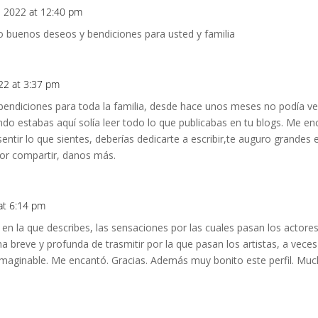
e 2022 at 12:40 pm
o buenos deseos y bendiciones para usted y familia
22 at 3:37 pm
bendiciones para toda la familia, desde hace unos meses no podía ve
ndo estabas aquí solía leer todo lo que publicabas en tu blogs. Me enc
entir lo que sientes, deberías dedicarte a escribir,te auguro grandes 
s por compartir, danos más.
at 6:14 pm
en la que describes, las sensaciones por las cuales pasan los actores
ma breve y profunda de trasmitir por la que pasan los artistas, a vec
 imaginable. Me encantó. Gracias. Además muy bonito este perfil. Muc