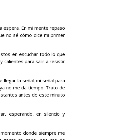
 la espera. En mi mente repaso
que no sé cómo dice mi primer
estos en escuchar todo lo que
calientes para salir a resistir
llegar la señal; mi señal para
o ya no me da tiempo. Trato de
instantes antes de este minuto
r, esperando, en silencio y
 el momento donde siempre me
os tocan mi ropa, eso me da